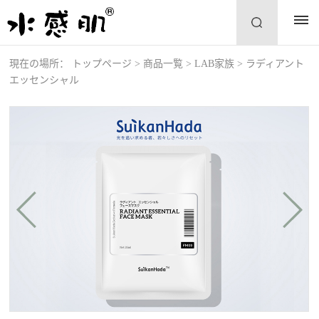
現在の場所：
トップページ
>
商品一覧
>
LAB家族
>
ラディアント
エッセンシャル