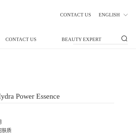
CONTACT US
ENGLISH
CONTACT US
BEAUTY EXPERT
ra Power Essence
月
：任何肤质