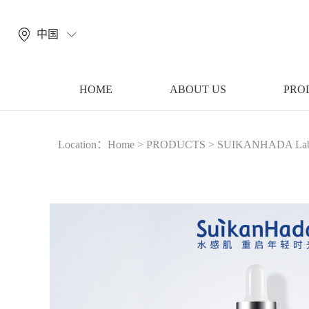
中国
HOME
ABOUT US
PRO
Location：
Home
>
PRODUCTS
>
SUIKANHADA La