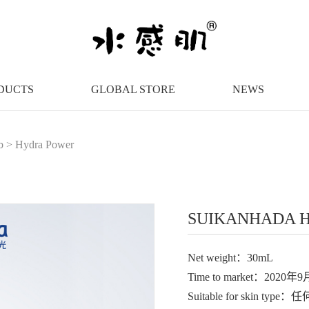
DUCTS
GLOBAL STORE
NEWS
b
>
Hydra Power
SUIKANHADA Hyd
Net weight：30mL
Time to market：2020年9
Suitable for skin type